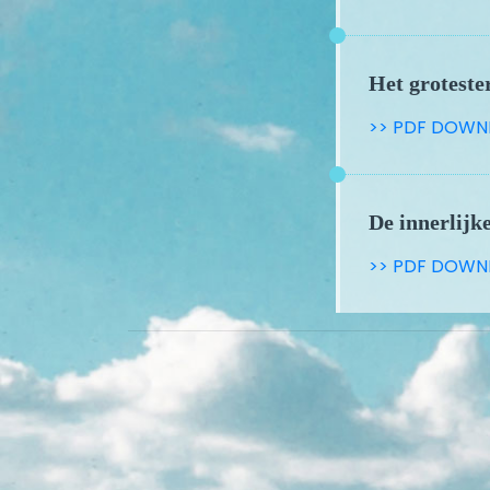
Het groteste
>> PDF DOWN
De innerlijk
>> PDF DOWN