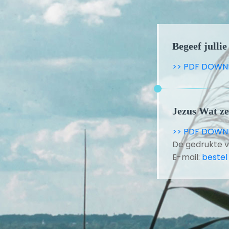
Begeef jullie 
>> PDF DOWN
Jezus Wat ze
>> PDF DOWN
De gedrukte v
E-mail:
bestel