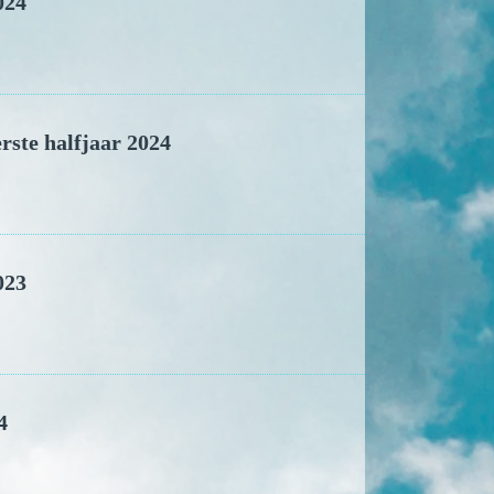
024
rste halfjaar 2024
023
4