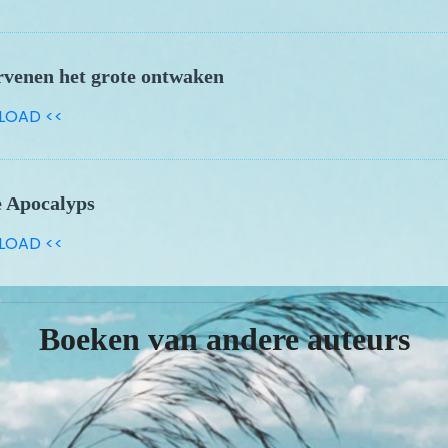
rvenen het grote ontwaken
LOAD <<
e Apocalyps
LOAD <<
Boeken van andere auteurs